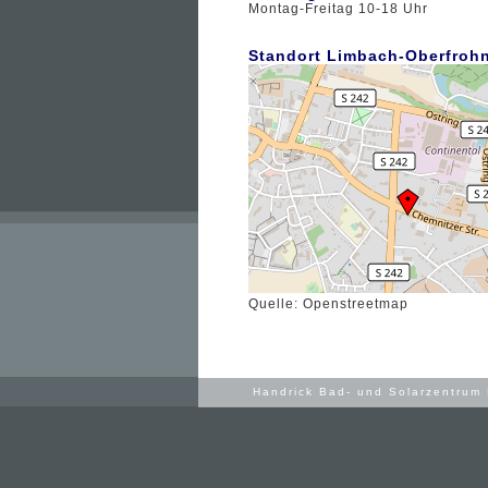
Montag-Freitag 10-18 Uhr
Standort Limbach-Oberfroh
Quelle: Openstreetmap
Handrick Bad- und Solarzentrum