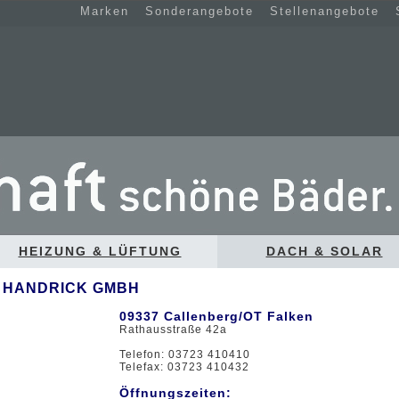
Marken
Sonderangebote
Stellenangebote
HEIZUNG & LÜFTUNG
DACH & SOLAR
 HANDRICK GMBH
09337 Callenberg/OT Falken
Rathausstraße 42a
Telefon: 03723 410410
Telefax: 03723 410432
Öffnungszeiten: